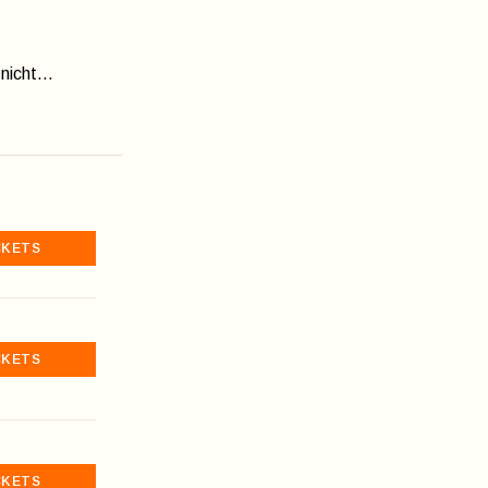
 nicht…
CKETS
CKETS
CKETS